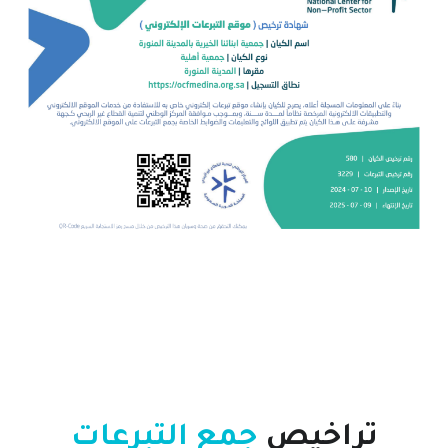
تراخيص
جمع التبرعات