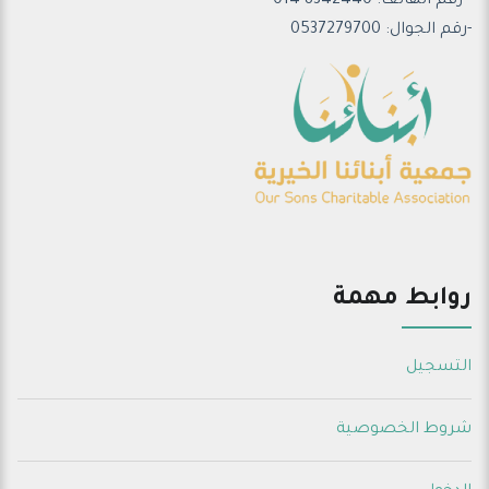
- رقم الهاتف: 8342440-014
-رقم الجوال: 0537279700
روابط مهمة
التسجيل
شروط الخصوصية