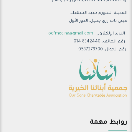
والتنمية الإجتماعية ب
ترخيص رقم (580)
المدينة المنورة, سيد الشهداء
مبنى باب رزق جميل, الدور الأول
- البريد الإلكتروني:
ocfmedina@gmail.com
- رقم الهاتف: 8342440-014
-رقم الجوال: 0537279700
روابط مهمة