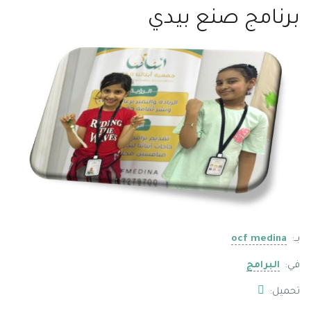
برنامج صنع بيدي
بــ:
ocf medina
في:
البرامج
تحميل: